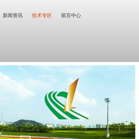
新闻资讯
技术专区
留言中心