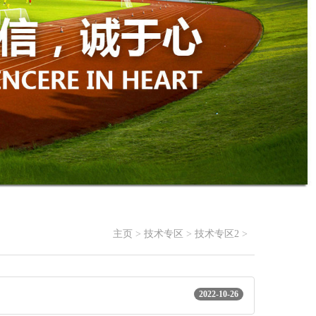
主页
>
技术专区
>
技术专区2
>
2022-10-26