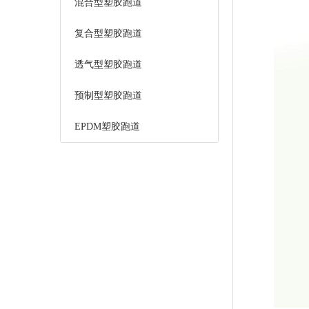
混合型塑胶跑道
复合型塑胶跑道
透气型塑胶跑道
预制型塑胶跑道
EPDM塑胶跑道