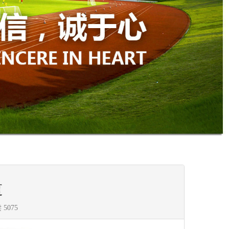
道
读
5075